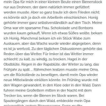
mein Opa für mich in einer kleinen Beute einen Bienenstock
nur aus Drohnen, der dann natürlich immer gefüttert
werden musste. Aber so ganz traute ich dem Frieden nicht:
es könnte sich ja doch ein Arbeiterin einschleichen. Honig
gehörte immer ganz selbstverständlich auf den Tisch. Meine
Oma war ein sparsame Frau. Schokolade und Bonbons
wurden kaum gekauft. Wenn ich etwas Süßes wollte, bekam
ich Honig. Manchmal bekam ich ein Stück Wabe zum
Auskauen, aber das Wachs wurde wieder abgegeben, denn
es ist ja wertvoll. Zu den täglichen Diskussionen gehörte das
Reden über das Wetter. Für Imker ist das Wetter immer
schlecht: zu kalt, zu windig, zu trocken, Hagel in der
Obstblüte, Regen in der Rapsblüte, der Winter zu lang, das
Frühjahr zu spät ... Rähmchen kratzen musste meine Oma,
um die Rückstände zu beseitigen, damit mein Opa wieder
neue Mittelwände einlöten könnte. Im Frühling wurde mit
den Wagen gewandert, in den Klee oder in den Wald. Dann
fuhren meine Großeltern mitten in der Nacht mit dem
Trecker los, wenn die Bienen im Stock waren. Bei
Spaziergängen durch den Wald, entdeckte mein Opa